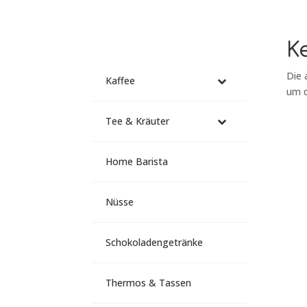
K
Die 
Kaffee
um d
Tee & Kräuter
–
Home Barista
Nüsse
–
Schokoladengetränke
–
Thermos & Tassen