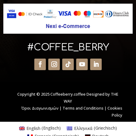
#COFFEE_BERRY
Copyright © 2025 Coffeeberry.coffee
Designed by THE
WAY
Όροι Διαγωνισμών
|
Terms and Conditions
|
Cookies
Policy
English
(
Englisch
)
Ελληνικά
(
Griechisch
)