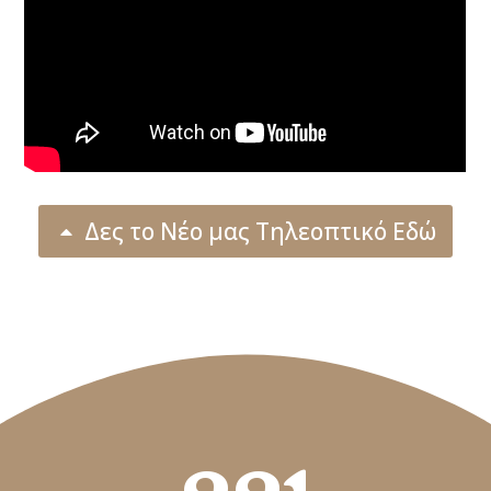
Δες το Νέο μας Τηλεοπτικό Εδώ