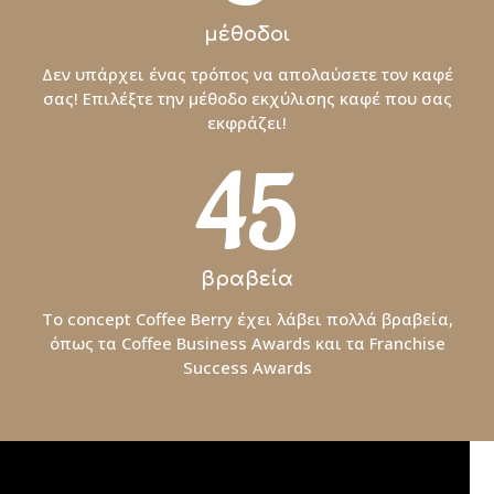
μέθοδοι
Δεν υπάρχει ένας τρόπος να απολαύσετε τον καφέ
σας! Επιλέξτε την μέθοδο εκχύλισης καφέ που σας
εκφράζει!
45
βραβεία
To concept Coffee Berry έχει λάβει πολλά βραβεία,
όπως τα Coffee Business Awards και τα Franchise
Success Awards